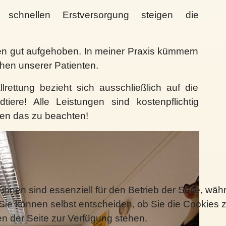
schnellen Erstversorgung steigen die
gen gut aufgehoben. In meiner Praxis kümmern
hen unserer Patienten.
allrettung bezieht sich ausschließlich auf die
dtiere! Alle Leistungen sind kostenpflichtig
tten das zu beachten!
ihnen sind essenziell für den Betrieb der Seite, wä
Sie können selbst entscheiden, ob Sie die Cookies z
en der Seite zur Verfügung stehen.